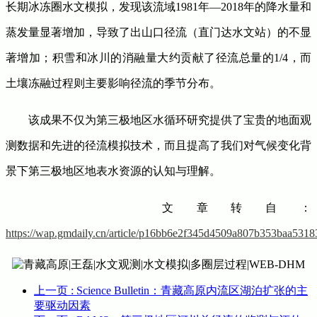
长期冰冻圈水文模拟，发现该流域1981年—2018年的降水量和
蒸发量显著增加，导致了出山口径流（直门达水文站）的不显
著增加；积雪和冰川的消融量大约贡献了径流总量的1/4，而
土壤冻融过程则主要影响径流的季节分布。
该成果不仅为第三极地区水循环研究提供了宝贵的地面观
测数据和先进的径流模拟技术，而且提高了我们对气候变化背
景下第三极地区地表水资源的认知与理解。
文章转自：
https://wap.gmdaily.cn/article/p16bb6e2f345d4509a807b353baa5318
上一页
: Science Bulletin：青藏高原内流区湖泊扩张的主
要驱动因素